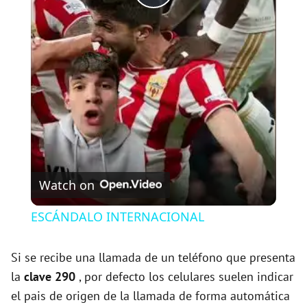
P
l
a
y
V
Watch on
i
ESCÁNDALO INTERNACIONAL
d
Si se recibe una llamada de un teléfono que presenta
la
clave 290
, por defecto los celulares suelen indicar
e
el pais de origen de la llamada de forma automática