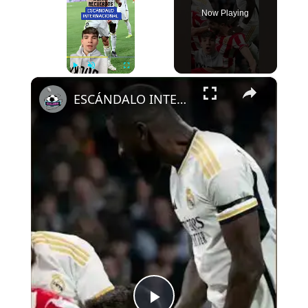
Now Playing
×
Play
Unmute
Fullscreen
ESCÁNDALO INTERNACIONAL