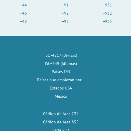
+44
+91
+931
+46
+92
+932
+48
+93
+935
ISO-4217 (Divisas)
ISO-639 (Idiomas)
Países ISO
Países que empiezan por...
Estados USA
México
Código de Área 234
Código de Área 855
Lada 222