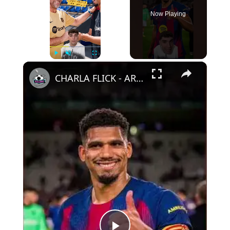
Now Playing
×
Play
Unmute
Fullscreen
CHARLA FLICK - ARAUJO