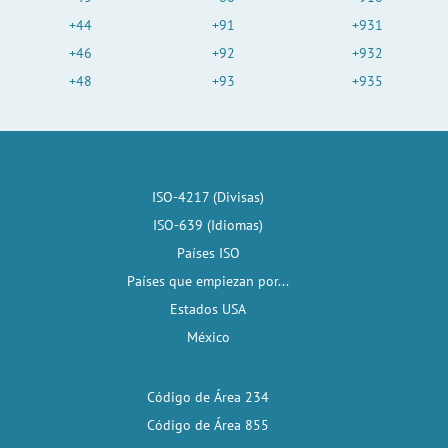
+44
+91
+931
+46
+92
+932
+48
+93
+935
ISO-4217 (Divisas)
ISO-639 (Idiomas)
Países ISO
Países que empiezan por...
Estados USA
México
Código de Área 234
Código de Área 855