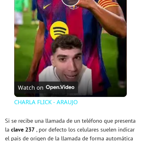
P
l
a
y
V
Watch on
i
CHARLA FLICK - ARAUJO
d
Si se recibe una llamada de un teléfono que presenta
la
clave 237
, por defecto los celulares suelen indicar
e
el pais de origen de la llamada de forma automática