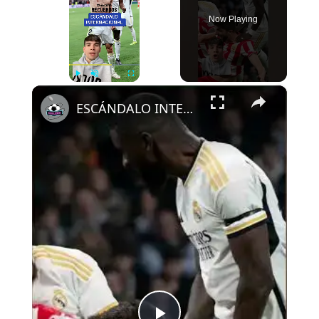
Now Playing
×
Play
Unmute
Fullscreen
ESCÁNDALO INTERNACIONAL