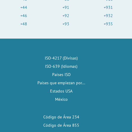
+44
+91
+931
+46
+92
+932
+48
+93
+935
ISO-4217 (Divisas)
ISO-639 (Idiomas)
Países ISO
Países que empiezan por...
Estados USA
México
Código de Área 234
Código de Área 855