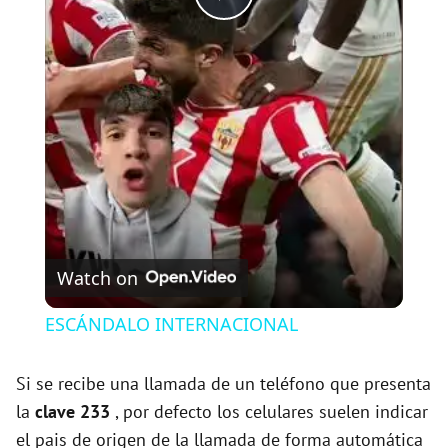
P
l
a
y
V
Watch on
i
ESCÁNDALO INTERNACIONAL
d
Si se recibe una llamada de un teléfono que presenta
la
clave 233
, por defecto los celulares suelen indicar
e
el pais de origen de la llamada de forma automática