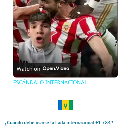
l
a
y
V
Watch on
i
ESCÁNDALO INTERNACIONAL
d
e
¿Cuándo debe usarse la Lada internacional +1 784?