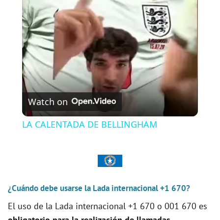
l
a
y
V
Watch on
i
LA CALENTADA DE BELLINGHAM
d
e
¿Cuándo debe usarse la Lada internacional +1 670?
El uso de la Lada internacional +1 670 o 001 670 es
o
obligatorio para la realización de llamadas