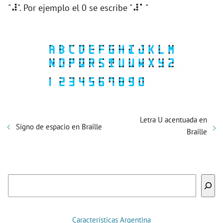
"
⠼
". Por ejemplo el 0 se escribe "
⠼⠁
"
d
e
o
Letra U acentuada en
Signo de espacio en Braille
Braille
Buscar
Características Argentina