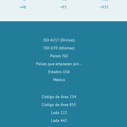
+48
+93
+935
ISO-4217 (Divisas)
ISO-639 (Idiomas)
Países ISO
Países que empiezan por...
Estados USA
México
Código de Área 234
Código de Área 855
Lada 222
Lada 442