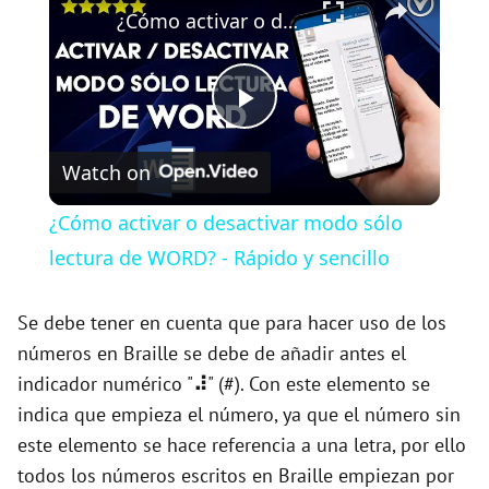
¿Cómo activar o desactivar modo sólo lectura de WORD? - Rápido y sencillo
P
Watch on
l
¿Cómo activar o desactivar modo sólo
a
lectura de WORD? - Rápido y sencillo
y
Se debe tener en cuenta que para hacer uso de los
números en Braille se debe de añadir antes el
indicador numérico "
⠼
" (#). Con este elemento se
V
indica que empieza el número, ya que el número sin
este elemento se hace referencia a una letra, por ello
i
todos los números escritos en Braille empiezan por