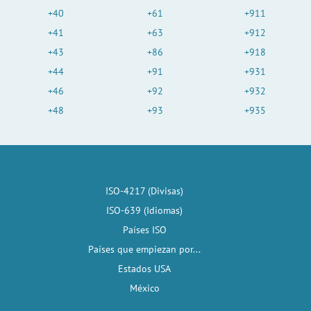
+40
+61
+911
+41
+63
+912
+43
+86
+918
+44
+91
+931
+46
+92
+932
+48
+93
+935
ISO-4217 (Divisas)
ISO-639 (Idiomas)
Países ISO
Países que empiezan por...
Estados USA
México