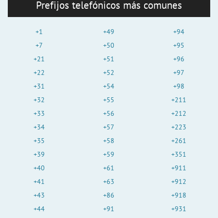
i
Prefijos telefónicos más comunes
d
+1
+49
+94
+7
+50
+95
+21
+51
+96
e
+22
+52
+97
+31
+54
+98
o
+32
+55
+211
+33
+56
+212
+34
+57
+223
+35
+58
+261
+39
+59
+351
+40
+61
+911
+41
+63
+912
+43
+86
+918
+44
+91
+931