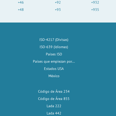
+46
+92
+932
+48
+93
+935
ISO-4217 (Divisas)
ISO-639 (Idiomas)
Países ISO
Países que empiezan por...
Estados USA
México
Código de Área 234
Código de Área 855
Lada 222
Lada 442