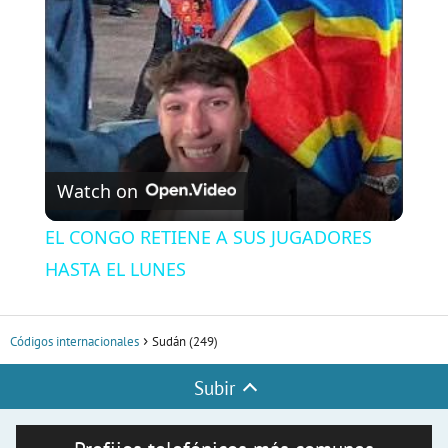
a
y
V
Watch on
i
EL CONGO RETIENE A SUS JUGADORES
HASTA EL LUNES
d
Códigos internacionales
Sudán (249)
e
Subir
o