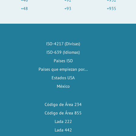
+46
+92
+932
+48
+93
+935
ISO-4217 (Divisas)
ISO-639 (Idiomas)
Países ISO
Países que empiezan por...
Estados USA
México
Código de Área 234
Código de Área 855
Lada 222
Lada 442