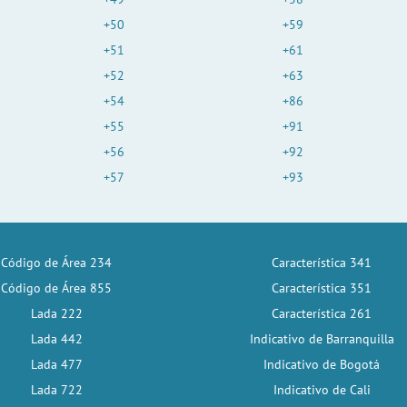
+50
+59
i
+51
+61
+52
+63
d
+54
+86
+55
+91
e
+56
+92
+57
+93
o
Código de Área 234
Característica 341
Código de Área 855
Característica 351
Lada 222
Característica 261
Lada 442
Indicativo de Barranquilla
Lada 477
Indicativo de Bogotá
Lada 722
Indicativo de Cali