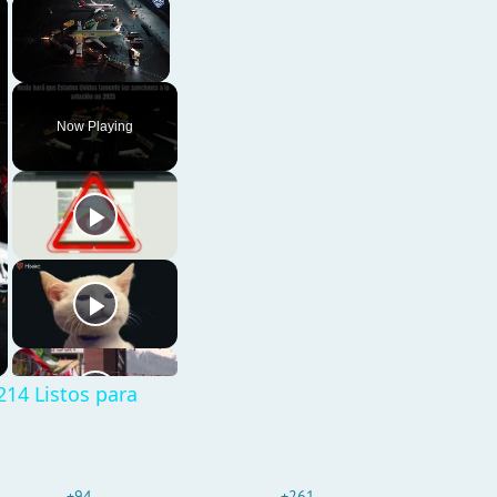
×
×
Unmute
Now Playing
214 Listos para
+94
+261