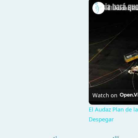
Watch on
El Audaz Plan de l
Despegar
+1
+35