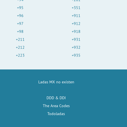
+95
+351
+96
+911
+97
+912
+98
+918
+211
+931
+212
+932
+223
+935
Ladas MX no existen
DDD & DDI
The Area Codes
Todoladas