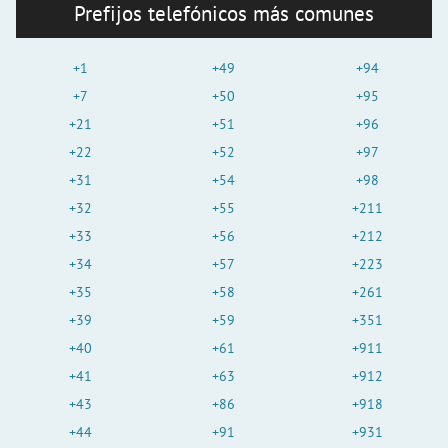
o
Prefijos telefónicos más comunes
+1
+49
+94
+7
+50
+95
+21
+51
+96
+22
+52
+97
+31
+54
+98
+32
+55
+211
+33
+56
+212
+34
+57
+223
+35
+58
+261
+39
+59
+351
+40
+61
+911
+41
+63
+912
+43
+86
+918
+44
+91
+931