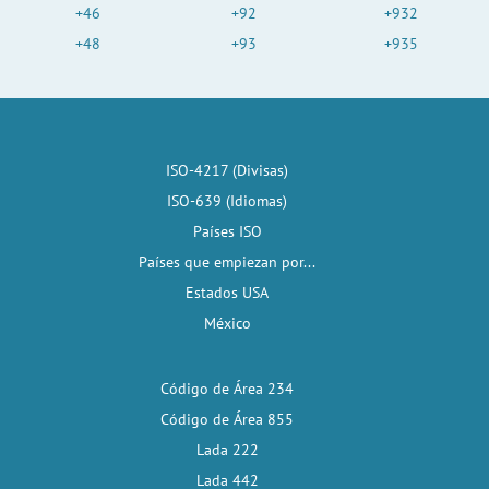
+46
+92
+932
+48
+93
+935
ISO-4217 (Divisas)
ISO-639 (Idiomas)
Países ISO
Países que empiezan por...
Estados USA
México
Código de Área 234
Código de Área 855
Lada 222
Lada 442