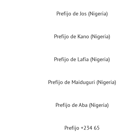
Prefijo de Jos (Nigeria)
Prefijo de Kano (Nigeria)
Prefijo de Lafia (Nigeria)
Prefijo de Maiduguri (Nigeria)
Prefijo de Aba (Nigeria)
Prefijo +234 65