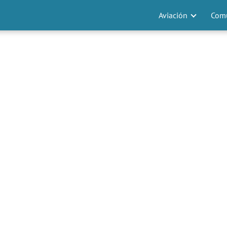
Aviación
Comu