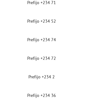
Prefijo +234 71
Prefijo +234 52
Prefijo +234 74
Prefijo +234 72
Prefijo +234 2
Prefijo +234 36