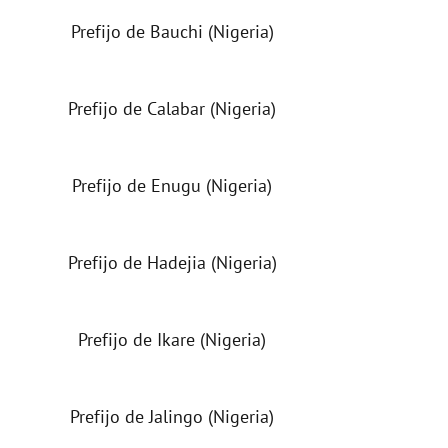
Prefijo de Bauchi (Nigeria)
Prefijo de Calabar (Nigeria)
Prefijo de Enugu (Nigeria)
Prefijo de Hadejia (Nigeria)
Prefijo de Ikare (Nigeria)
Prefijo de Jalingo (Nigeria)