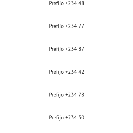
Prefijo +234 48
Prefijo +234 77
Prefijo +234 87
Prefijo +234 42
Prefijo +234 78
Prefijo +234 50