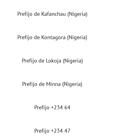
Prefijo de Kafanchau (Nigeria)
Prefijo de Kontagora (Nigeria)
Prefijo de Lokoja (Nigeria)
Prefijo de Minna (Nigeria)
Prefijo +234 64
Prefijo +234 47