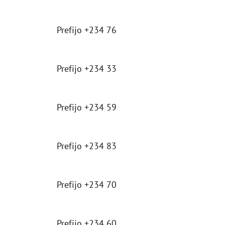
Prefijo +234 76
Prefijo +234 33
Prefijo +234 59
Prefijo +234 83
Prefijo +234 70
Prefijo +234 60