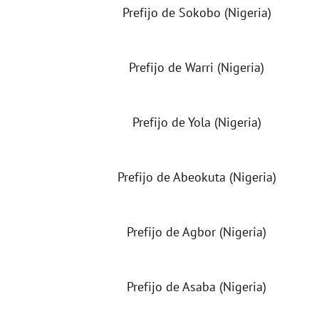
Prefijo de Sokobo (Nigeria)
Prefijo de Warri (Nigeria)
Prefijo de Yola (Nigeria)
Prefijo de Abeokuta (Nigeria)
Prefijo de Agbor (Nigeria)
Prefijo de Asaba (Nigeria)