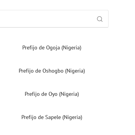
Prefijo de Ogoja (Nigeria)
Prefijo de Oshogbo (Nigeria)
Prefijo de Oyo (Nigeria)
Prefijo de Sapele (Nigeria)