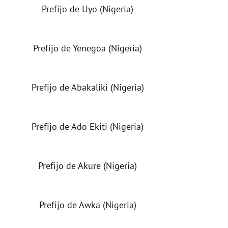
Prefijo de Uyo (Nigeria)
Prefijo de Yenegoa (Nigeria)
Prefijo de Abakaliki (Nigeria)
Prefijo de Ado Ekiti (Nigeria)
Prefijo de Akure (Nigeria)
Prefijo de Awka (Nigeria)