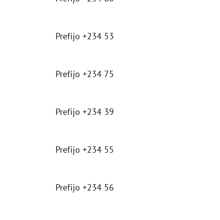
Prefijo +234 53
Prefijo +234 75
Prefijo +234 39
Prefijo +234 55
Prefijo +234 56