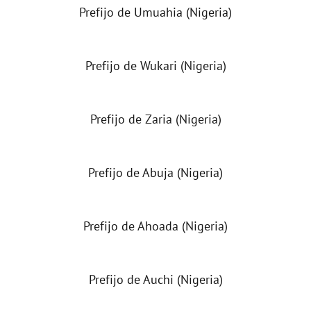
Prefijo de Umuahia (Nigeria)
Prefijo de Wukari (Nigeria)
Prefijo de Zaria (Nigeria)
Prefijo de Abuja (Nigeria)
Prefijo de Ahoada (Nigeria)
Prefijo de Auchi (Nigeria)