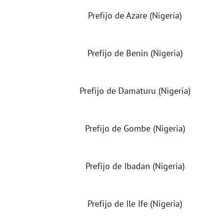
Prefijo de Azare (Nigeria)
Prefijo de Benin (Nigeria)
Prefijo de Damaturu (Nigeria)
Prefijo de Gombe (Nigeria)
Prefijo de Ibadan (Nigeria)
Prefijo de Ile Ife (Nigeria)