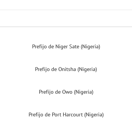
Prefijo de Niger Sate (Nigeria)
Prefijo de Onitsha (Nigeria)
Prefijo de Owo (Nigeria)
Prefijo de Port Harcourt (Nigeria)