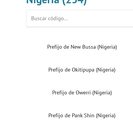
Prefijo de New Bussa (Nigeria)
Prefijo de Okitipupa (Nigeria)
Prefijo de Owerri (Nigeria)
Prefijo de Pank Shin (Nigeria)