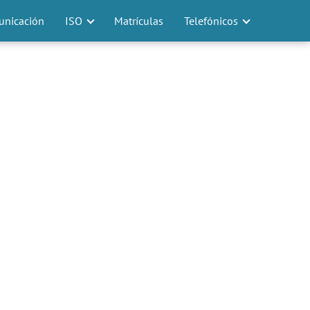
nicación
ISO
Matrículas
Telefónicos