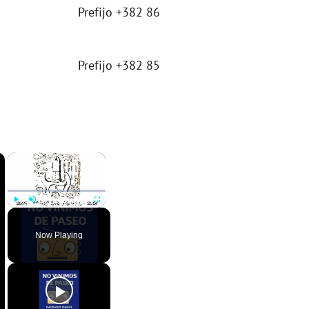
Prefijo +382 86
Prefijo +382 85
×
×
Play
Unmute
Fullscreen
Now Playing