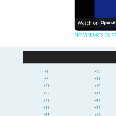
Watch on
NO VINIMOS DE PA
+1
+35
+7
+39
+21
+40
+22
+41
+31
+43
+32
+44
+33
+46