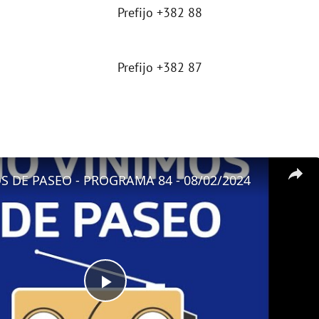
Prefijo +382 88
Prefijo +382 87
 DE PASEO - PROGRAMA 84 - 08/02/2024
P