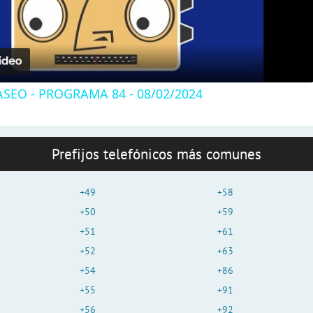
l
a
SEO - PROGRAMA 84 - 08/02/2024
y
V
Prefijos telefónicos más comunes
i
+49
+58
+50
+59
d
+51
+61
+52
+63
+54
+86
e
+55
+91
+56
+92