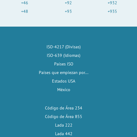
+46
+92
+932
+48
+93
+935
ISO-4217 (Divisas)
ISO-639 (Idiomas)
Países ISO
Países que empiezan por...
Estados USA
México
Código de Área 234
Código de Área 855
Lada 222
Lada 442