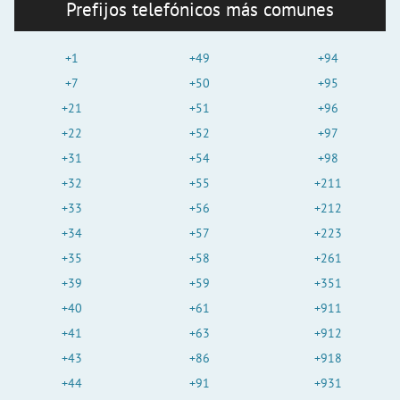
i
Prefijos telefónicos más comunes
d
+1
+49
+94
+7
+50
+95
+21
+51
+96
e
+22
+52
+97
+31
+54
+98
o
+32
+55
+211
+33
+56
+212
+34
+57
+223
+35
+58
+261
+39
+59
+351
+40
+61
+911
+41
+63
+912
+43
+86
+918
+44
+91
+931