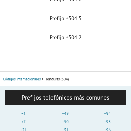
Prefijo +504 5
Prefijo +504 2
Códigos internacionales
Honduras (504)
Prefijos telefónicos más comunes
+1
+49
+94
+7
+50
+95
+21
+51
+96