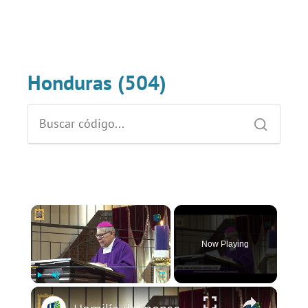
Honduras (504)
×
Now Playing
×
Play
Unmute
Fullscreen