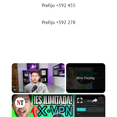
Prefijo +592 455
Prefijo +592 278
×
Now Playing
×
Play
Unmute
Fullscreen
La mejor VPN gratuita de 2026: Datos ilimitados y segura (Análisis de X-VPN)