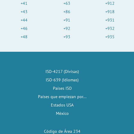
+41
+63
+912
+43
+86
+918
+44
+91
+931
+46
+92
+932
+48
+93
+935
ISO-4217 (Divisas)
ISO-639 (Idiomas)
Países ISO
Países que empiezan por...
Estados USA
México
Código de Área 234