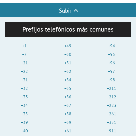
V
Subir
i
Prefijos telefónicos más comunes
d
+1
+49
+94
+7
+50
+95
+21
+51
+96
e
+22
+52
+97
+31
+54
+98
o
+32
+55
+211
+33
+56
+212
+34
+57
+223
+35
+58
+261
+39
+59
+351
+40
+61
+911