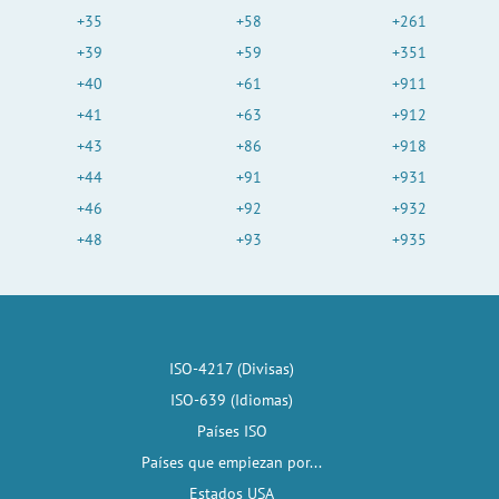
+35
+58
+261
+39
+59
+351
+40
+61
+911
+41
+63
+912
+43
+86
+918
+44
+91
+931
+46
+92
+932
+48
+93
+935
ISO-4217 (Divisas)
ISO-639 (Idiomas)
Países ISO
Países que empiezan por...
Estados USA