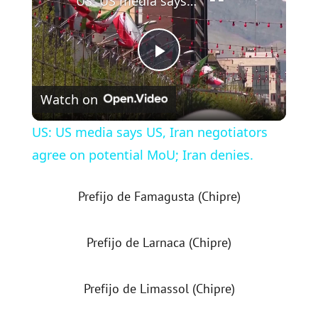
US: US media says US, Iran negotiators agree on potential MoU; Iran denies.
P
Watch on
l
US: US media says US, Iran negotiators
a
agree on potential MoU; Iran denies.
y
Prefijo de Famagusta (Chipre)
V
Prefijo de Larnaca (Chipre)
i
Prefijo de Limassol (Chipre)