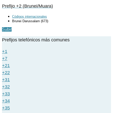
Prefijo +2 (Brunei/Muara)
Códigos internacionales
Brunei Darussalam (673)
Subir
Prefijos telefónicos más comunes
+1
+7
+21
+22
+31
+32
+33
+34
+35