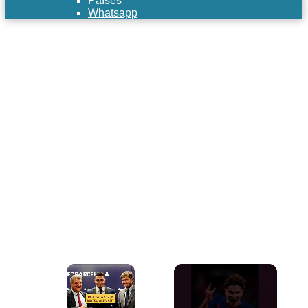
Países
Whatsapp
×