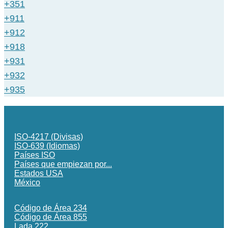
+351
+911
+912
+918
+931
+932
+935
ISO-4217 (Divisas)
ISO-639 (Idiomas)
Países ISO
Países que empiezan por...
Estados USA
México
Código de Área 234
Código de Área 855
Lada 222