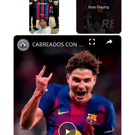
Now Playing
×
Play
Unmute
Fullscreen
CABREADOS CON ALEMANY