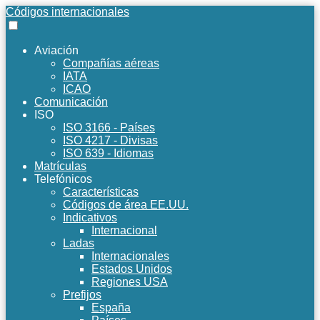
Códigos internacionales
Aviación
Compañías aéreas
IATA
ICAO
Comunicación
ISO
ISO 3166 - Países
ISO 4217 - Divisas
ISO 639 - Idiomas
Matrículas
Telefónicos
Características
Códigos de área EE.UU.
Indicativos
Internacional
Ladas
Internacionales
Estados Unidos
Regiones USA
Prefijos
España