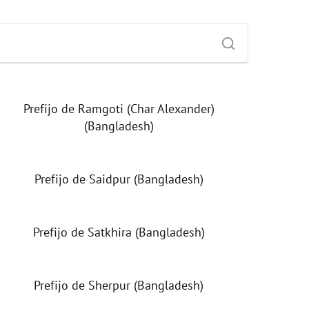
Prefijo de Ramgoti (Char Alexander)
(Bangladesh)
Prefijo de Saidpur (Bangladesh)
Prefijo de Satkhira (Bangladesh)
Prefijo de Sherpur (Bangladesh)