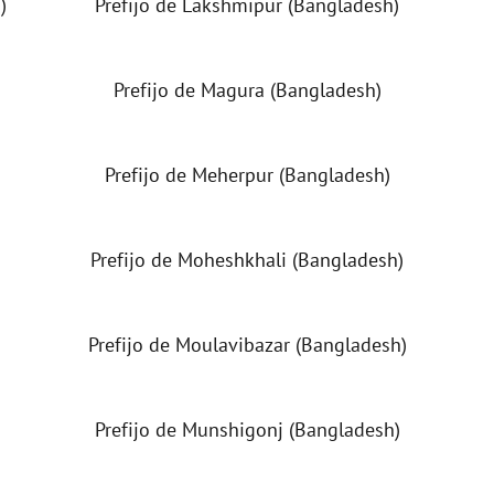
)
Prefijo de Lakshmipur (Bangladesh)
Prefijo de Magura (Bangladesh)
Prefijo de Meherpur (Bangladesh)
Prefijo de Moheshkhali (Bangladesh)
Prefijo de Moulavibazar (Bangladesh)
Prefijo de Munshigonj (Bangladesh)