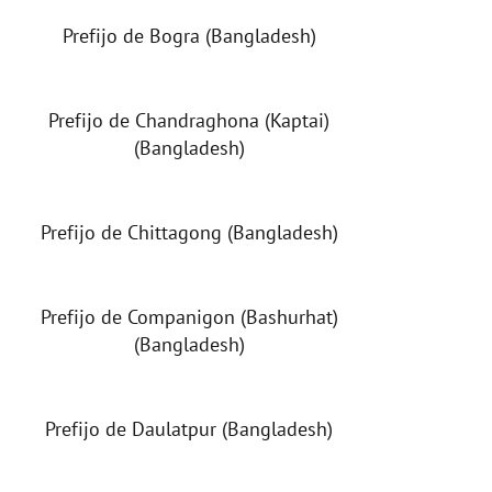
Prefijo de Bogra (Bangladesh)
Prefijo de Chandraghona (Kaptai)
(Bangladesh)
Prefijo de Chittagong (Bangladesh)
Prefijo de Companigon (Bashurhat)
(Bangladesh)
Prefijo de Daulatpur (Bangladesh)