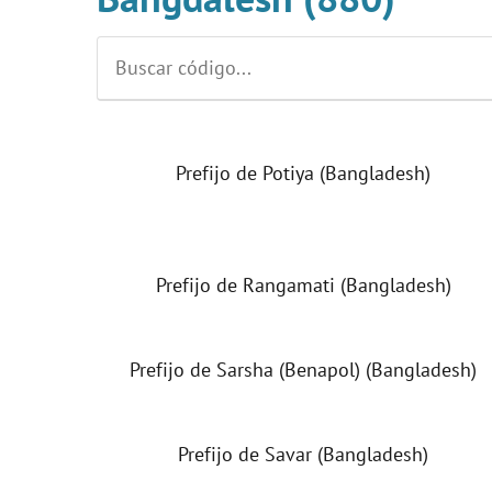
Prefijo de Potiya (Bangladesh)
Prefijo de Rangamati (Bangladesh)
Prefijo de Sarsha (Benapol) (Bangladesh)
Prefijo de Savar (Bangladesh)