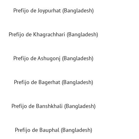
Prefijo de Joypurhat (Bangladesh)
Prefijo de Khagrachhari (Bangladesh)
Prefijo de Ashugonj (Bangladesh)
Prefijo de Bagerhat (Bangladesh)
Prefijo de Banshkhali (Bangladesh)
Prefijo de Bauphal (Bangladesh)