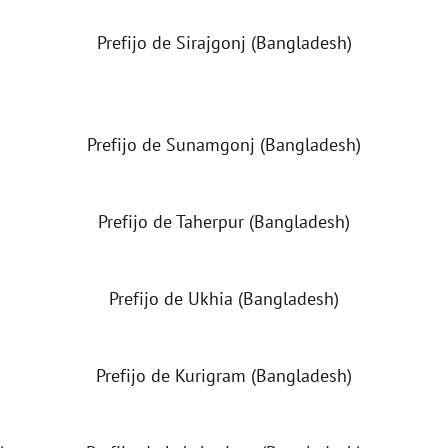
Prefijo de Sirajgonj (Bangladesh)
Prefijo de Sunamgonj (Bangladesh)
Prefijo de Taherpur (Bangladesh)
Prefijo de Ukhia (Bangladesh)
Prefijo de Kurigram (Bangladesh)