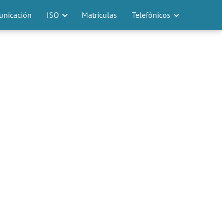
nicación
ISO
Matrículas
Telefónicos