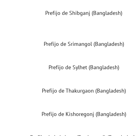
Prefijo de Shibganj (Bangladesh)
Prefijo de Srimangol (Bangladesh)
Prefijo de Sylhet (Bangladesh)
Prefijo de Thakurgaon (Bangladesh)
Prefijo de Kishoregonj (Bangladesh)