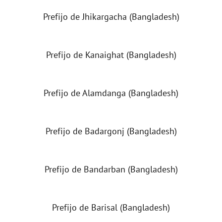
Prefijo de Jhikargacha (Bangladesh)
Prefijo de Kanaighat (Bangladesh)
Prefijo de Alamdanga (Bangladesh)
Prefijo de Badargonj (Bangladesh)
Prefijo de Bandarban (Bangladesh)
Prefijo de Barisal (Bangladesh)