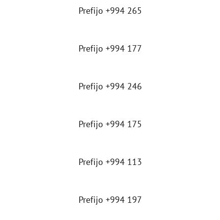
Prefijo +994 265
Prefijo +994 177
Prefijo +994 246
Prefijo +994 175
Prefijo +994 113
Prefijo +994 197