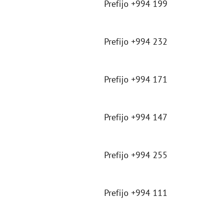
Prefijo +994 199
Prefijo +994 232
Prefijo +994 171
Prefijo +994 147
Prefijo +994 255
Prefijo +994 111