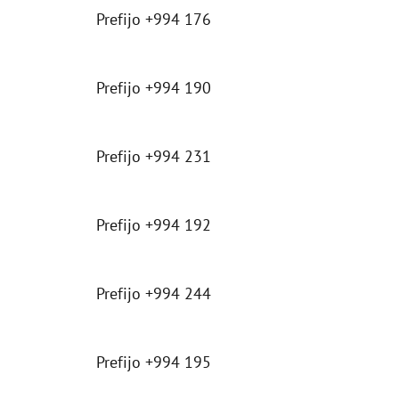
Prefijo +994 176
Prefijo +994 190
Prefijo +994 231
Prefijo +994 192
Prefijo +994 244
Prefijo +994 195