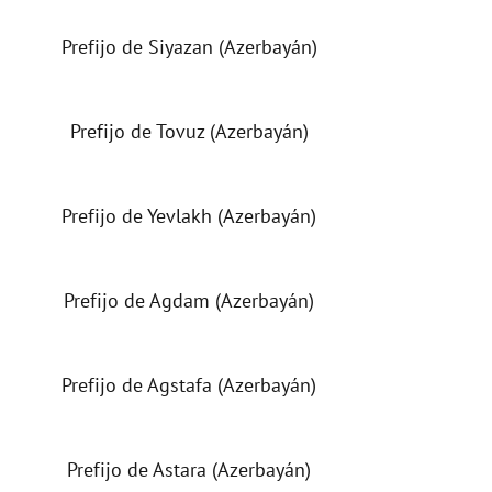
Prefijo de Siyazan (Azerbayán)
Prefijo de Tovuz (Azerbayán)
Prefijo de Yevlakh (Azerbayán)
Prefijo de Agdam (Azerbayán)
Prefijo de Agstafa (Azerbayán)
Prefijo de Astara (Azerbayán)