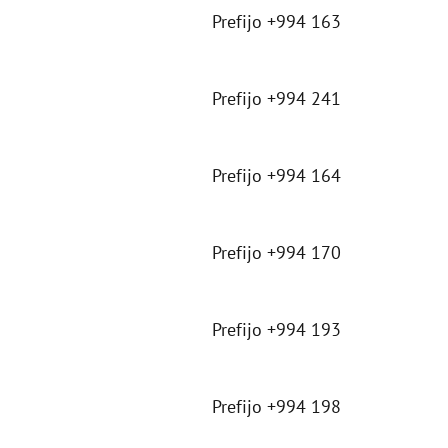
Prefijo +994 163
Prefijo +994 241
Prefijo +994 164
Prefijo +994 170
Prefijo +994 193
Prefijo +994 198