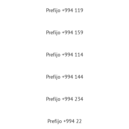
Prefijo +994 119
Prefijo +994 159
Prefijo +994 114
Prefijo +994 144
Prefijo +994 234
Prefijo +994 22