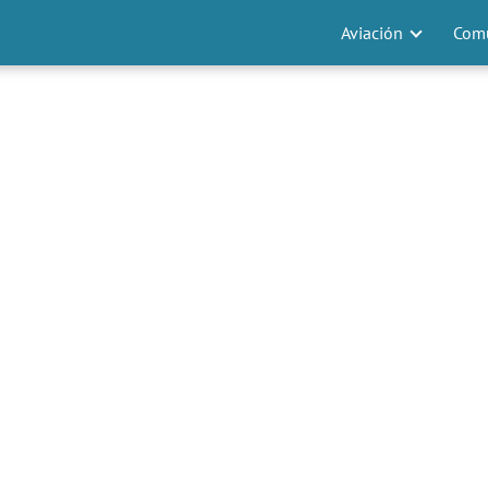
Aviación
Comu