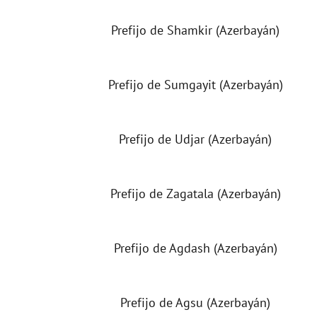
Prefijo de Shamkir (Azerbayán)
Prefijo de Sumgayit (Azerbayán)
Prefijo de Udjar (Azerbayán)
Prefijo de Zagatala (Azerbayán)
Prefijo de Agdash (Azerbayán)
Prefijo de Agsu (Azerbayán)