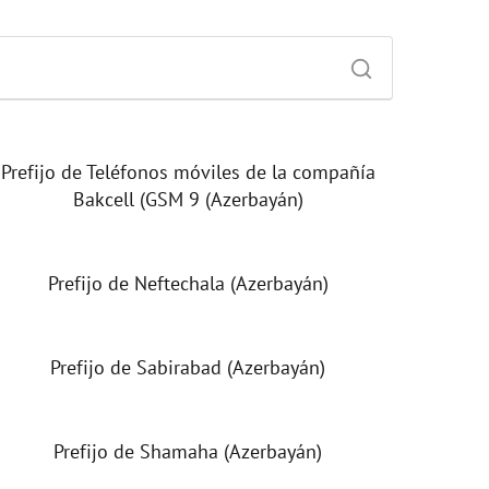
Prefijo de Teléfonos móviles de la compañía
Bakcell (GSM 9 (Azerbayán)
Prefijo de Neftechala (Azerbayán)
Prefijo de Sabirabad (Azerbayán)
Prefijo de Shamaha (Azerbayán)