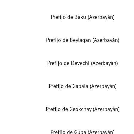
Prefijo de Baku (Azerbayán)
Prefijo de Beylagan (Azerbayán)
Prefijo de Devechi (Azerbayán)
Prefijo de Gabala (Azerbayán)
Prefijo de Geokchay (Azerbayán)
Prefijo de Guba (Azerbayán)